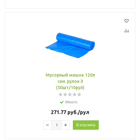
Мусорный мешок 120л
син. рулон Э
(50шт/10рул)
Много
271.77
руб.
/рул
В корзину