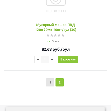
Мусорный мешок ПВД
120л 70мк 10шт/рул (30)
Много
82.68
руб.
/рул
В корзину
1
2