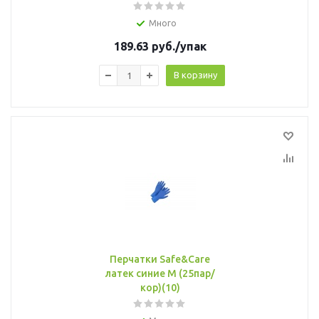
Много
189.63
руб.
/упак
В корзину
Перчатки Safe&Care
латек синие М (25пар/
кор)(10)