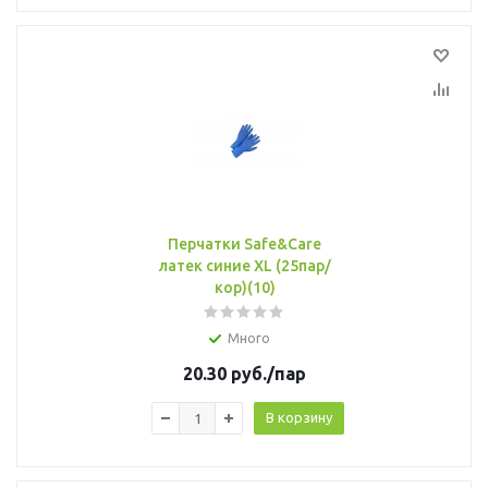
Перчатки Safe&Care
латек синие XL (25пар/
кор)(10)
Много
20.30
руб.
/пар
В корзину