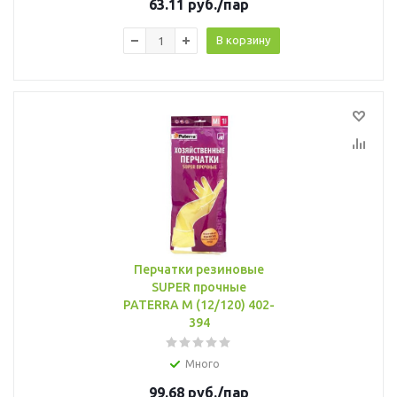
63.11
руб.
/пар
В корзину
Перчатки резиновые
SUPER прочные
PATERRA М (12/120) 402-
394
Много
99.68
руб.
/пар