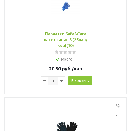
Перчатки Safe&Care
латек синие S (25пар/
кор)(10)
Много
20.30
руб.
/пар
В корзину