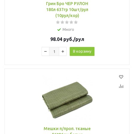
Грин Бро ЧЕР РУЛОН
180л 637гр 10шт/рул
(10рул/кор)
Много
98.04
руб.
/рул
В корзину
Мешки п/проп. тканые