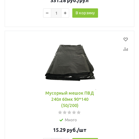
331.28
руб.
/рул
В корзину
Мусорный мешок ПВД
240л 60мк 90*140
(50/200)
Много
15.29
руб.
/шт