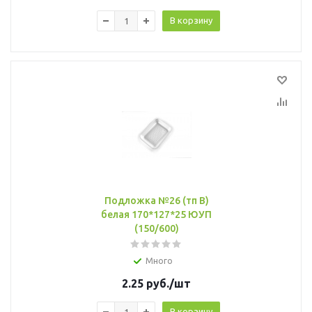
В корзину
Подложка №26 (тп B)
белая 170*127*25 ЮУП
(150/600)
Много
2.25
руб.
/шт
В корзину