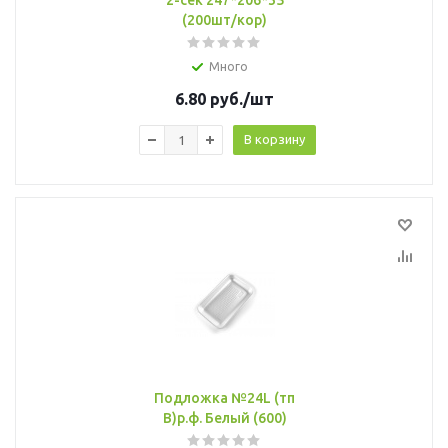
2-сек 247*206*35
(200шт/кор)
Много
6.80
руб.
/шт
В корзину
Подложка №24L (тп
В)р.ф. Белый (600)