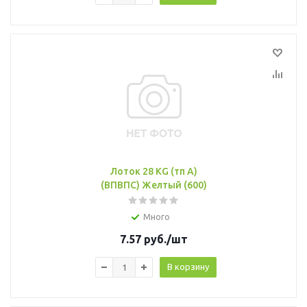
Лоток 28 KG (тп А)
(ВПВПС) Желтый (600)
Много
7.57
руб.
/шт
В корзину