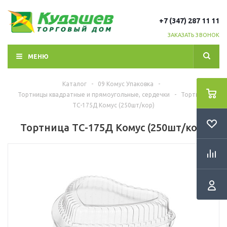
+7 (347) 287 11 11
ЗАКАЗАТЬ ЗВОНОК
МЕНЮ
Каталог
-
09 Комус Упаковка
-
Тортницы квадратные и прямоугольные, сердечки
-
Тортница
ТС-175Д Комус (250шт/кор)
Тортница ТС-175Д Комус (250шт/кор)