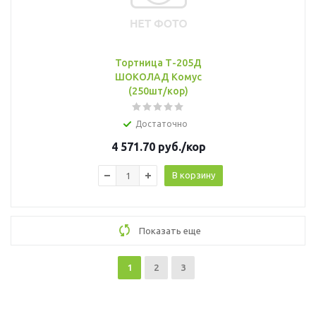
Тортница Т-205Д
ШОКОЛАД Комус
(250шт/кор)
Достаточно
4 571.70
руб.
/кор
В корзину
Показать еще
1
2
3