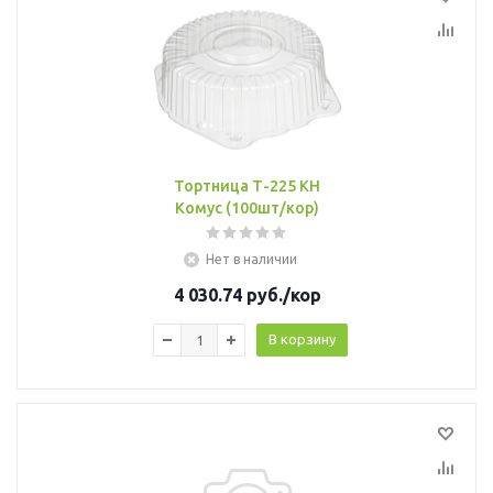
Тортница Т-225 КН
Комус (100шт/кор)
Нет в наличии
4 030.74
руб.
/кор
В корзину