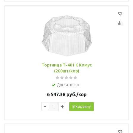
Тортница Т-401 К Комус
(200шт/кор)
Достаточно
6 547.38
руб.
/кор
В корзину