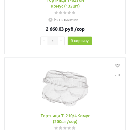
Тортница Т-022КН
Комус (132шт)
Нет в наличии
2 660.03
руб.
/кор
В корзину
Тортница Т-210/4 Комус
(200шт/кор)