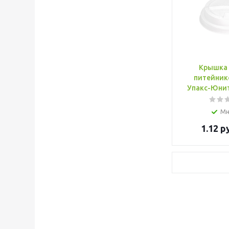
Крышка 
питейником Б
Упакс-Юнит
Мн
1.12
ру