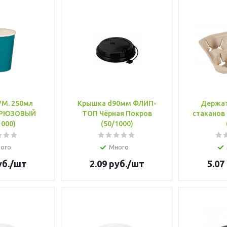
УМ. 250мл
Крышка d90мм ФЛИП-
Держат
ИРЮЗОВЫЙ
ТОП Чёрная Покров
стаканов
1000)
(50/1000)
ого
Много
б.
/шт
2.09
руб.
/шт
5.07