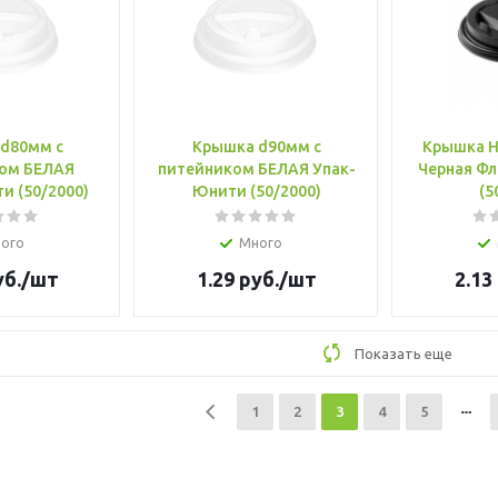
d80мм с
Крышка d90мм с
Крышка Hi
ЕЛАЯ
питейником БЕЛАЯ Упак-
Черная Фл
и (50/2000)
Юнити (50/2000)
(5
ого
Много
б.
/шт
1.29
руб.
/шт
2.13
Показать еще
1
2
3
4
5