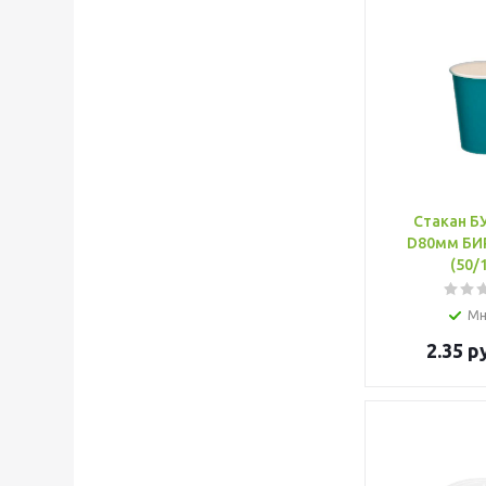
Стакан Б
D80мм Б
(50/
Мн
2.35
ру