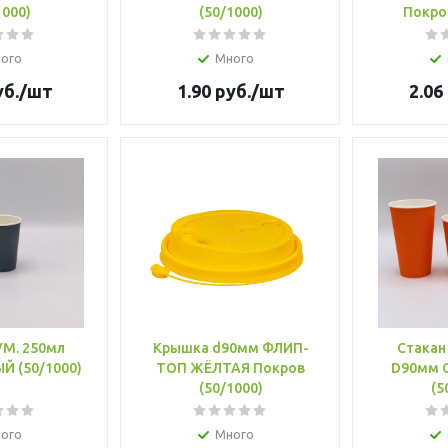
1000)
(50/1000)
Покров
ого
Много
б.
/шт
1.90
руб.
/шт
2.06
УМ. 250мл
Крышка d90мм ФЛИП-
Стакан
Й (50/1000)
ТОП ЖЁЛТАЯ Покров
D90мм
(50/1000)
(5
ого
Много