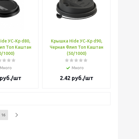
de УС-Кр d80,
Крышка Hide УС-Кр d90,
ип Топ Каштан
Черная Флип Топ Каштан
0/1000)
(50/1000)
Много
Много
руб.
/шт
2.42
руб.
/шт
16