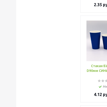
2.35
ру
Стакан Б
Мн
4.12
ру