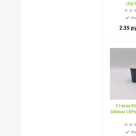
(50/
Мн
2.35
ру
Стакан Б
D80мм СЕРЫ
Мн