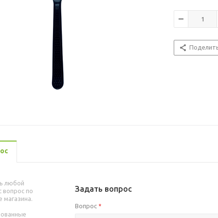
Поделит
ос
ь любой
Задать вопрос
 вопрос по
е магазина.
Вопрос
*
рованные