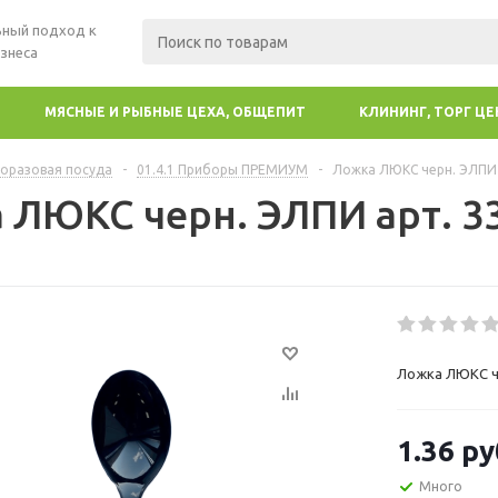
ный подход к
знеса
МЯСНЫЕ И РЫБНЫЕ ЦЕХА, ОБЩЕПИТ
КЛИНИНГ, ТОРГ Ц
оразовая посуда
-
01.4.1 Приборы ПРЕМИУМ
-
Ложка ЛЮКС черн. ЭЛПИ а
 ЛЮКС черн. ЭЛПИ арт. 33
Ложка ЛЮКС че
1.36
ру
Много