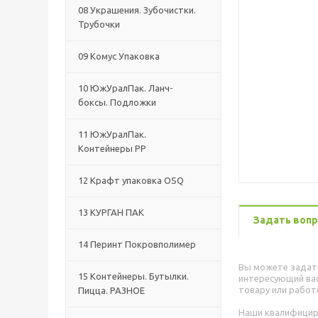
08 Украшения. Зубочистки.
Трубочки
09 Комус Упаковка
10 ЮжУралПак. Ланч-
боксы. Подложки
11 ЮжУралПак.
Контейнеры РР
12 Крафт упаковка OSQ
13 КУРГАН ПАК
Задать вопр
14 Перинт Покровполимер
Вы можете задат
15 Контейнеры. Бутылки.
интересующий вас
товару или работ
Пицца. РАЗНОЕ
Наши квалифици