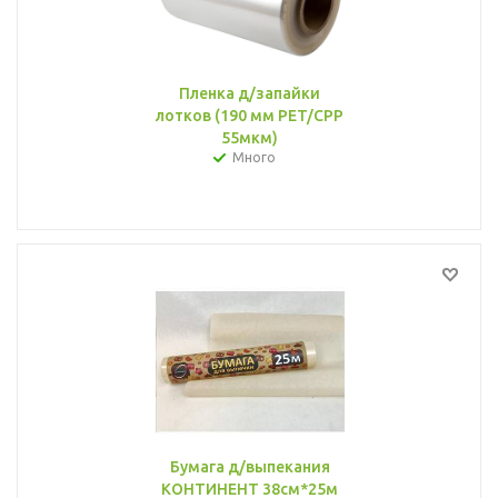
Пленка д/запайки
лотков (190 мм PET/СPР
55мкм)
Много
Бумага д/выпекания
КОНТИНЕНТ 38см*25м