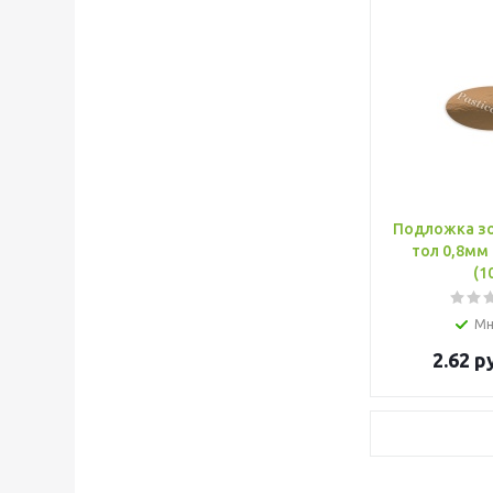
Подложка з
тол 0,8мм 
(1
Мн
2.62
ру