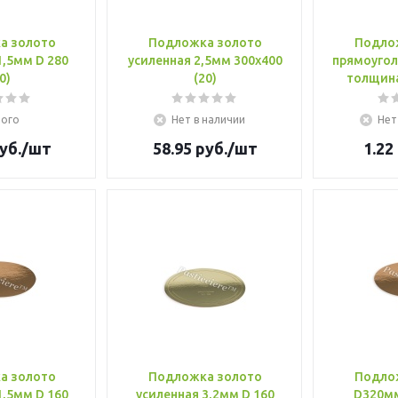
а золото
Подложка золото
Подло
1,5мм D 280
усиленная 2,5мм 300х400
прямоугол
0)
(20)
толщина
ого
Нет в наличии
Нет
уб.
/шт
58.95
руб.
/шт
1.22
а золото
Подложка золото
Подло
1,5мм D 160
усиленная 3,2мм D 160
D320мм