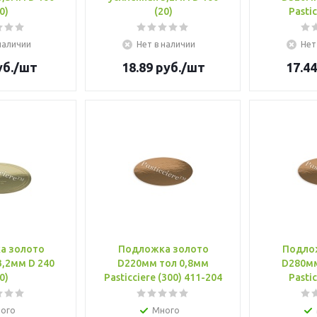
0)
(20)
Pastic
наличии
Нет в наличии
Нет
б.
/шт
18.89
руб.
/шт
17.44
а золото
Подложка золото
Подло
3,2мм D 240
D220мм тол 0,8мм
D280мм
0)
Pasticciere (300) 411-204
Pastic
ого
Много