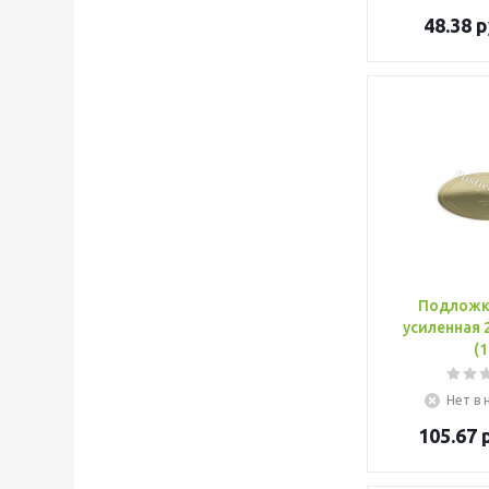
48.38
р
Подложк
усиленная 
(1
Нет в 
105.67
р