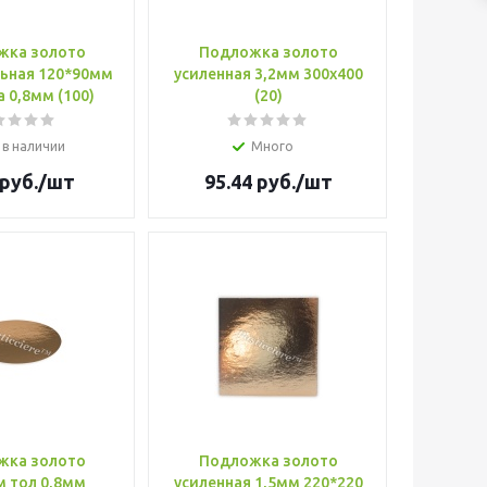
жка золото
Подложка золото
ьная 120*90мм
усиленная 3,2мм 300х400
 0,8мм (100)
(20)
 в наличии
Много
руб.
/шт
95.44
руб.
/шт
жка золото
Подложка золото
 тол 0,8мм
усиленная 1,5мм 220*220