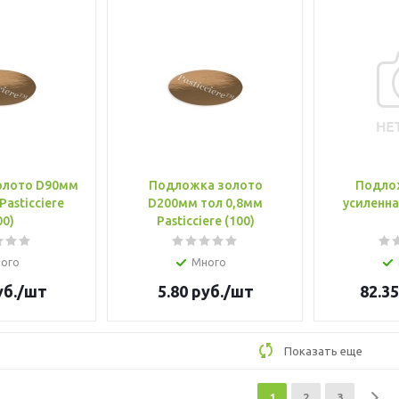
олото D90мм
Подложка золото
Подло
Pasticciere
D200мм тол 0,8мм
усиленна
00)
Pasticciere (100)
ого
Много
б.
/шт
5.80
руб.
/шт
82.35
Показать еще
1
2
3