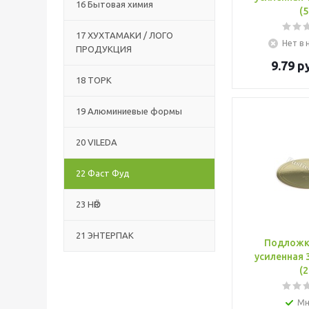
16 Бытовая химия
(5
17 ХУХТАМАКИ / ЛОГО
Нет в 
ПРОДУКЦИЯ
9.79
ру
18 ТОРК
19 Алюминиевые формы
20 VILEDA
22 Фаст Фуд
23 HӦR
21 ЭНТЕРПАК
Подложк
усиленная 
(2
Мн