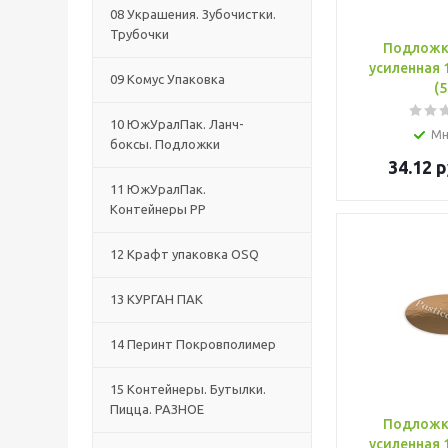
08 Украшения. Зубочистки.
Трубочки
Подложк
усиленная 
09 Комус Упаковка
(5
10 ЮжУралПак. Ланч-
Мн
боксы. Подложки
34.12
р
11 ЮжУралПак.
Контейнеры РР
12 Крафт упаковка OSQ
13 КУРГАН ПАК
14 Перинт Покровполимер
15 Контейнеры. Бутылки.
Пицца. РАЗНОЕ
Подложк
усиленная 