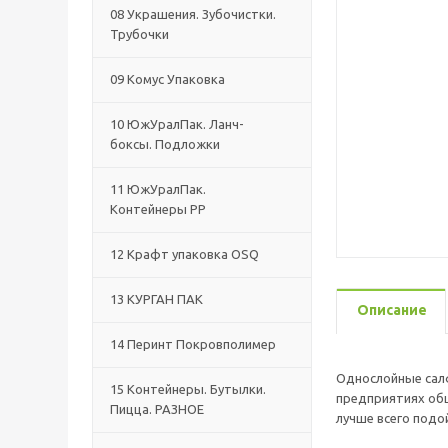
08 Украшения. Зубочистки.
Трубочки
09 Комус Упаковка
10 ЮжУралПак. Ланч-
боксы. Подложки
11 ЮжУралПак.
Контейнеры РР
12 Крафт упаковка OSQ
13 КУРГАН ПАК
Описание
14 Перинт Покровполимер
Однослойные салф
15 Контейнеры. Бутылки.
предприятиях общ
Пицца. РАЗНОЕ
лучше всего подо