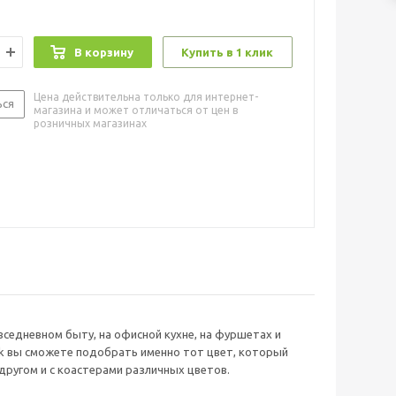
В корзину
Купить в 1 клик
Цена действительна только для интернет-
ься
магазина и может отличаться от цен в
розничных магазинах
вседневном быту, на офисной кухне, на фуршетах и
rk вы сможете подобрать именно тот цвет, который
другом и с коастерами различных цветов.