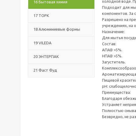
холодной воде. П
16 Бытовая химия
Подходит для мыт
компонентов. За 
17 ТОРК
Разрешено на пр
учреждениях, на 
18 Алюминиевые формы
Назначение:
Для мытья посуды
19 VILEDA
Состав:
АПАВ >5%.
НПАВ >5%.
20 ЭНТЕРПАК
Загуститель.
Комплексообразо
21 Фаст Фуд
Ароматизирующая
Пищевой красител
pH: слабощелочн
Преимущества:
Благодаря обезж
Устраняет неприя
Полностью смыва
Безвредно, не ра