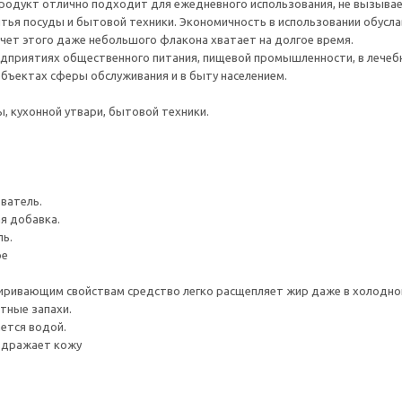
родукт отлично подходит для ежедневного использования, не вызывае
ья посуды и бытовой техники. Экономичность в использовании обусл
счет этого даже небольшого флакона хватает на долгое время.
едприятиях общественного питания, пищевой промышленности, в лече
объектах сферы обслуживания и в быту населением.
, кухонной утвари, бытовой техники.
ватель.
 добавка.
ь.
ое
иривающим свойствам средство легко расщепляет жир даже в холодно
тные запахи.
ется водой.
здражает кожу