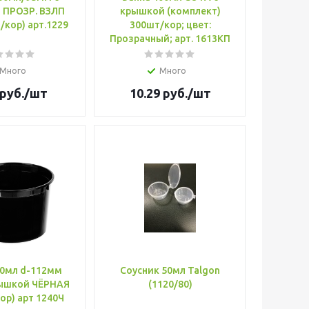
 ПРОЗР. ВЗЛП
крышкой (комплект)
/кор) арт.1229
300шт/кор; цвет:
Прозрачный; арт. 1613КП
Много
Много
руб.
/шт
10.29
руб.
/шт
00мл d-112мм
Соусник 50мл Talgon
(1120/80)
ор) арт 1240Ч