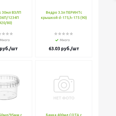
к 30мл ВЗЛП
Ведро 3.3л ПЕРИНТс
236П/1234П
крышкой d-175,h-175 (90)
920/80)
Много
Много
руб.
/шт
63.03
руб.
/шт
50мл/95мм с
Банка 400мл СОТА с