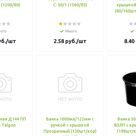
 (1200/80)
С-50/1 (1360/85)
крышкой
(80/160шт
ого
Много
б.
/шт
2.58
руб.
/шт
8.40
лая Д144 ПП
Банка 1000мл/122мм с
Банка 5
) Talgon
ручкой с крышкой
ВЗЛП с крышкой ЧЁРНАЯ
Прозрачный (150шт/кор)
(198шт/к