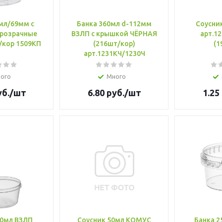
мл/69мм с
Банка 360мл d-112мм
Соусни
розрачные
ВЗЛП с крышкой ЧЁРНАЯ
арт.1
/кор 1509КП
(216шт/кор)
(1
арт.1231КЧ/1230Ч
ого
Много
б.
/шт
6.80
руб.
/шт
1.25
50мл ВЗЛП
Соусник 50мл КОМУС
Банка 2