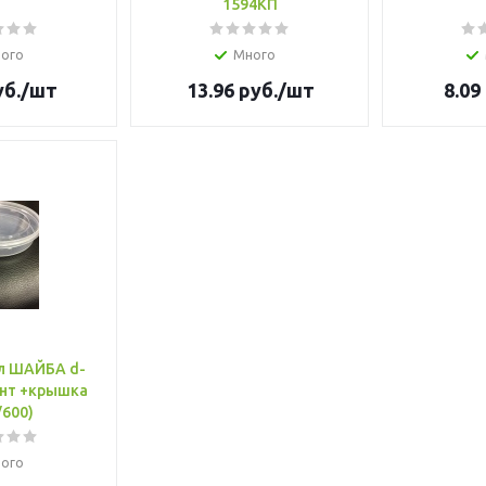
1594КП
ого
Много
б.
/шт
13.96
руб.
/шт
8.09
л ШАЙБА d-
инт +крышка
/600)
ого