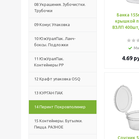
08 Украшения. Зубочистки.
Трубочки
Банка 155
крышкой п
09 Комус Упаковка
ВЗЛП 400шт
10 ЮжУралПак. Ланч-
боксы. Подложки
Мн
4.69
ру
11 ЮжУралПак.
Контейнеры РР
12 Крафт упаковка OSQ
13 КУРГАН ПАК
14 Перинт Покровполимер
15 Контейнеры. Бутылки.
Пицца. РАЗНОЕ
Соусник 