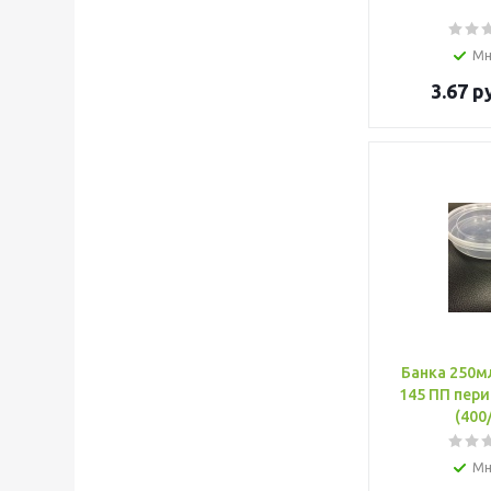
Мн
3.67
ру
Банка 250м
145 ПП пер
(400
Мн