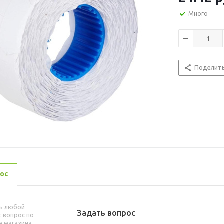
Много
Поделит
ос
ь любой
Задать вопрос
 вопрос по
е магазина.