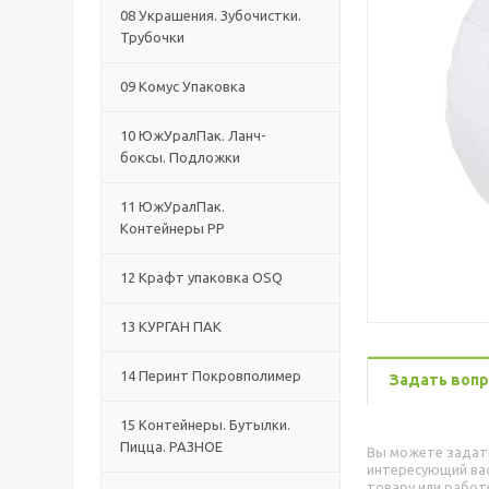
08 Украшения. Зубочистки.
Трубочки
09 Комус Упаковка
10 ЮжУралПак. Ланч-
боксы. Подложки
11 ЮжУралПак.
Контейнеры РР
12 Крафт упаковка OSQ
13 КУРГАН ПАК
14 Перинт Покровполимер
Задать вопр
15 Контейнеры. Бутылки.
Пицца. РАЗНОЕ
Вы можете задат
интересующий вас
товару или работ